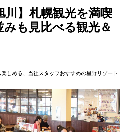
7旭川】札幌観光を満喫
並みも見比べる観光＆
も楽しめる、当社スタッフおすすめの星野リゾート
登別
洞爺
仁木
旭川