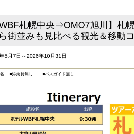
WBF札幌中央⇒OMO7旭川】札
ら街並みも見比べる観光＆移動
年5月7日～2026年10月31日
名 ■添乗員無し ■バスガイド無し