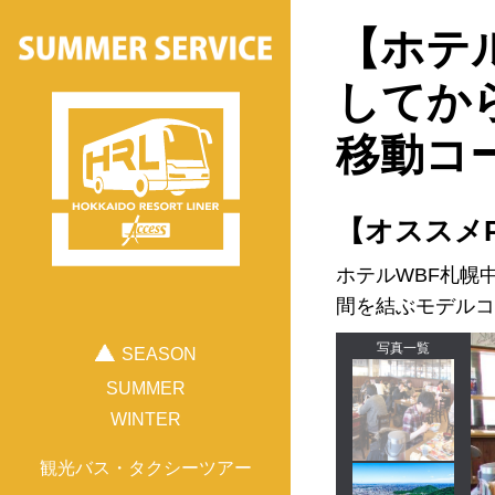
【ホテ
してか
移動コ
ツアーを検索する
【オススメP
ホテルWBF札幌
間を結ぶモデルコ
目的の観光地から探す
写真一覧
SEASON
旭山動物園
富良野
美瑛
SUMMER
WINTER
十勝
帯広
夕張
観光バス・タクシーツアー
ニセコ
キロロ
札幌