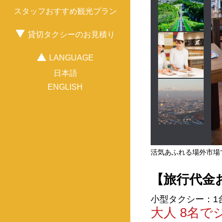
スタッフおすすめ観光プラン
貸切タクシーのお見積り
出発地から探す
LANGUAGE
新千歳空港
札幌
トマム
日本語
ENGLISH
活気あふれる場外市場
【旅行代金
小型タクシー：1台4
大人 8名で