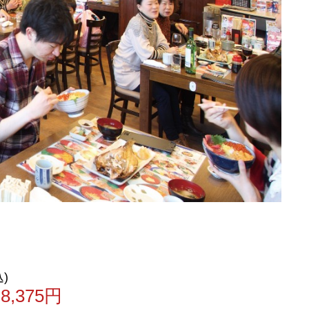
十勝
旭川
)
,375円