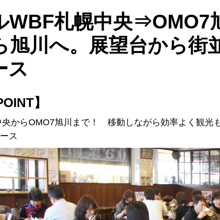
ルWBF札幌中央⇒OMO
ら旭川へ。展望台から街
ース
OINT】
中央からOMO7旭川まで！ 移動しながら効率よく観光
ース
小樽
トマム
積丹
白老
支笏湖
余市
新千歳空港