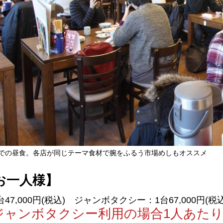
ニセコ
キロロ
富良野
での昼食。各店が同じテーマ食材で腕をふるう市場めしもオススメ
お一人様】
7,000円(税込) ジャンボタクシー：1台67,000円(税込
ジャンボタクシー利用の場合1人あたり8