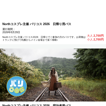
Northコスプレ主催 バリコス 2026 日帰り用バス
運行期間：
2026年8月29日
大人
2,700円
Northコスプレ主催 バリコス2026 日帰りでご参加の方のバスです。お荷物は
小人
2,700円
トランクに預けて札幌からメイン会場まで楽々移動♪
Northコスプレ主催 バリコス 2026 宿泊者用バス