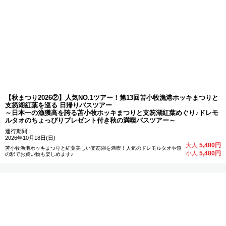
【秋まつり2026②】人気NO.1ツアー！第13回苫小牧漁港ホッキまつりと
支笏湖紅葉を巡る 日帰りバスツアー
～日本一の漁獲高を誇る苫小牧ホッキまつりと支笏湖紅葉めぐり♪ドレモ
ルタオのちょっぴりプレゼント付き秋の満喫バスツアー～
運行期間：
2026年10月18日(日)
大人
5,480円
苫小牧漁港ホッキまつりと紅葉美しい支笏湖を満喫！人気のドレモルタオや道
小人
5,480円
の駅でお買い物も楽しめます♪