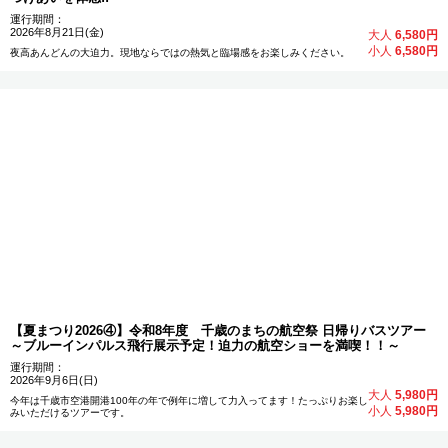
運行期間：
2026年8月21日(金)
大人
6,580円
小人
6,580円
夜高あんどんの大迫力。現地ならではの熱気と臨場感をお楽しみください。
【夏まつり2026④】令和8年度 千歳のまちの航空祭 日帰りバスツアー
～ブルーインパルス飛行展示予定！迫力の航空ショーを満喫！！～
運行期間：
2026年9月6日(日)
大人
5,980円
今年は千歳市空港開港100年の年で例年に増して力入ってます！たっぷりお楽し
小人
5,980円
みいただけるツアーです。