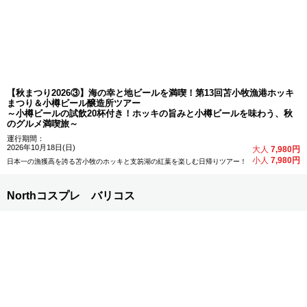
【秋まつり2026③】海の幸と地ビールを満喫！第13回苫小牧漁港ホッキ
まつり＆小樽ビール醸造所ツアー
～小樽ビールの試飲20杯付き！ホッキの旨みと小樽ビールを味わう、秋
のグルメ満喫旅～
運行期間：
2026年10月18日(日)
大人
7,980円
小人
7,980円
日本一の漁獲高を誇る苫小牧のホッキと支笏湖の紅葉を楽しむ日帰りツアー！
Northコスプレ バリコス