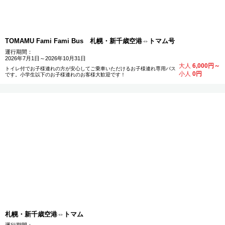
TOMAMU Fami Fami Bus 札幌・新千歳空港⇔トマム号
運行期間：
2026年7月1日～2026年10月31日
大人
6,000円～
トイレ付でお子様連れの方が安心してご乗車いただけるお子様連れ専用バス
小人
0円
です。小学生以下のお子様連れのお客様大歓迎です！
札幌・新千歳空港⇔トマム