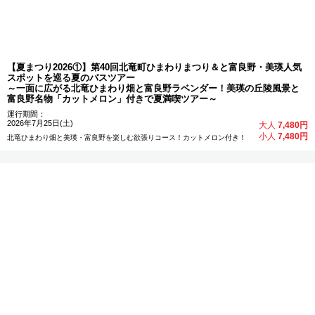
【夏まつり2026①】第40回北竜町ひまわりまつり＆と富良野・美瑛人気
スポットを巡る夏のバスツアー
～一面に広がる北竜ひまわり畑と富良野ラベンダー！美瑛の丘陵風景と
富良野名物「カットメロン」付きで夏満喫ツアー～
運行期間：
2026年7月25日(土)
大人
7,480円
小人
7,480円
北竜ひまわり畑と美瑛・富良野を楽しむ欲張りコース！カットメロン付き！