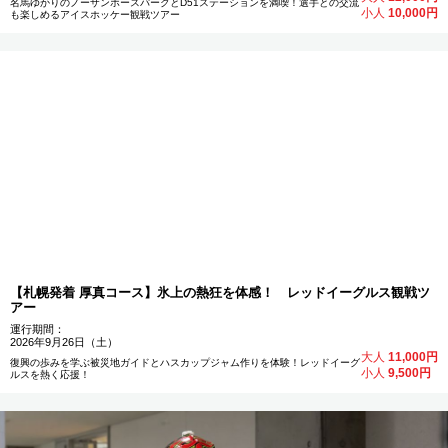
名馬ゆかりのノーザンホースパークとD51ステーションを満喫！選手との交流
小人
10,000円
も楽しめるアイスホッケー観戦ツアー
【札幌発着 厚真コース】氷上の熱狂を体感！ レッドイーグルス観戦ツ
アー
運行期間：
2026年9月26日（土）
大人
11,000円
復興の歩みを学ぶ被災地ガイドとハスカップジャム作りを体験！レッドイーグ
小人
9,500円
ルスを熱く応援！