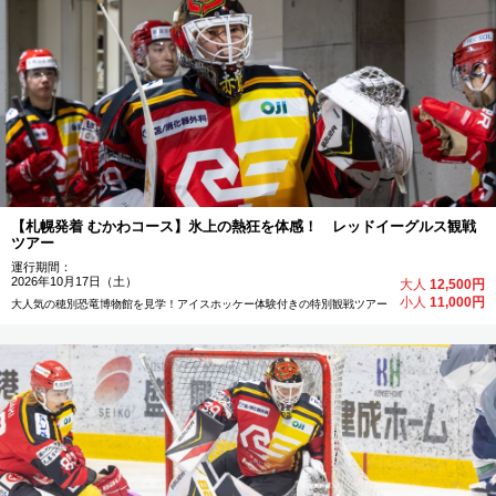
【札幌発着 むかわコース】氷上の熱狂を体感！ レッドイーグルス観戦
ツアー
運行期間：
2026年10月17日（土）
大人
12,500円
小人
11,000円
大人気の穂別恐竜博物館を見学！アイスホッケー体験付きの特別観戦ツアー