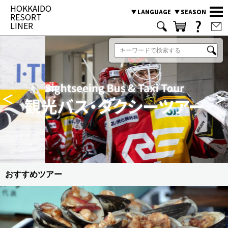
HOKKAIDO
LANGUAGE
SEASON
RESORT
LINER
ツアーを検索する
SEASON
SUMMER
WINTER
目的の観光地から探す
観光バス・タクシーツアー
スタッフおすすめ観光プラン
旭山動物園
富良野
美瑛
おすすめツアー
貸切タクシーのお見積り
小樽
トマム
積丹
LANGUAGE
日本語
登別
洞爺
十勝
ENGLISH