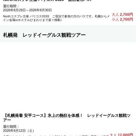
運行期間：
2026年8月29日～2026年8月30日
大人
2,700円
Northコスプレ主催 バリコス2026 ご宿泊で参加の方のバスです。札幌からメ
小人
2,700円
イン会場orホステルひまわりまで楽々移動♪
札幌発 レッドイーグルス観戦ツアー
【札幌発着 安平コース】氷上の熱狂を体感！ レッドイーグルス観戦ツ
アー
運行期間：
2026年9月12日（土）
大人
12,000円