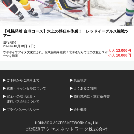
【札幌発着 白老コース】氷上の熱狂を体感！ レッドイーグルス観戦ツ
アー
運行期間：
2026年10月18日（日）
大人
12,000円
ウポポイでアイヌ文化にふれ、伝統芸能を鑑賞！北海道ならではの文化とスポ
小人
10,000円
ーツを満喫
ご予約からご乗車まで
集合場所
変更・キャンセルについて
よくあるご質問
安全への取り組み・
旅行業約款・旅行条件書
運行バス会社について
プライバシーポリシー
会社概要
HOKKAIDO ACCESS NETWORK Co., Ltd.
北海道アクセスネットワーク株式会社