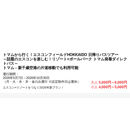
トマムから行く！エスコンフィールドHOKKAIDO 日帰りバスツアー
～話題のエスコンを楽しむ！リゾート×ボールパーク トマム発着ダイレク
トバス～
トマム⇔新千歳空港の片道移動でも利用可能
運行期間：
2026年5月7日～2026年10月30日
（月・火・水・木・金のみ運行 ※設定除外日は運休）
大人
5,000円～6,000円
小人
4,000円～5,000円
エスコン×リゾートをつなぐ2026年新プラン！