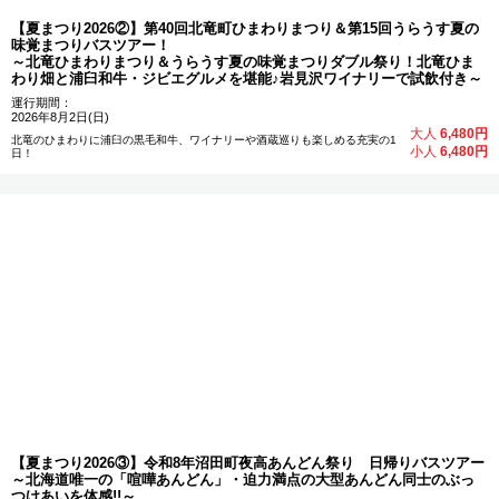
【夏まつり2026②】第40回北竜町ひまわりまつり＆第15回うらうす夏の
味覚まつりバスツアー！
～北竜ひまわりまつり＆うらうす夏の味覚まつりダブル祭り！北竜ひま
わり畑と浦臼和牛・ジビエグルメを堪能♪岩見沢ワイナリーで試飲付き～
運行期間：
2026年8月2日(日)
大人
6,480円
北竜のひまわりに浦臼の黒毛和牛、ワイナリーや酒蔵巡りも楽しめる充実の1
小人
6,480円
日！
【夏まつり2026③】令和8年沼田町夜高あんどん祭り 日帰りバスツアー
～北海道唯一の「喧嘩あんどん」・迫力満点の大型あんどん同士のぶっ
つけあいを体感!!～