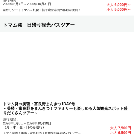
運行期間：
2026年5月7日～2026年10月31日
大人
6,000円～
小人
5,000円～
星野リゾートトマム⇔札幌・新千歳空港間の移動が便利！
トマム発 日帰り観光バスツアー
トマム発⇒美瑛・富良野まんきつ1DAY号
～美瑛・富良野をまんきつ！ファミリーも楽しめる人気観光スポット盛
りだくさんツアー～
運行期間：
2026年5月8日～2026年10月30日
（月・水・金・日のみ運行）
大人
7,500円
小人
6,500円
トマム発着！美瑛・富良野の人気観光地を巡るバスツアー