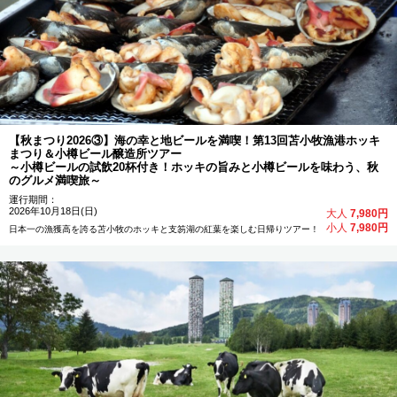
帯広
夕張
白老
支笏湖
余市
仁木
【秋まつり2026③】海の幸と地ビールを満喫！第13回苫小牧漁港ホッキ
旭川
ニセコ
キロロ
まつり＆小樽ビール醸造所ツアー
～小樽ビールの試飲20杯付き！ホッキの旨みと小樽ビールを味わう、秋
のグルメ満喫旅～
札幌
新千歳空港
運行期間：
2026年10月18日(日)
大人
7,980円
小人
7,980円
日本一の漁獲高を誇る苫小牧のホッキと支笏湖の紅葉を楽しむ日帰りツアー！
出発地から探す
新千歳空港
札幌
トマム
ニセコ
キロロ
富良野