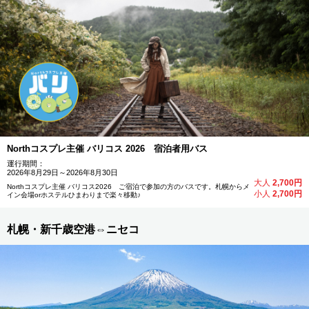
Northコスプレ主催 バリコス 2026 宿泊者用バス
運行期間：
2026年8月29日～2026年8月30日
大人
2,700円
Northコスプレ主催 バリコス2026 ご宿泊で参加の方のバスです。札幌からメ
小人
2,700円
イン会場orホステルひまわりまで楽々移動♪
札幌・新千歳空港⇔ニセコ