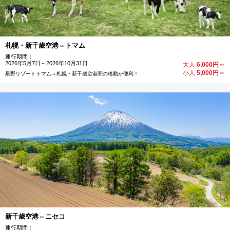
十勝
旭川
札幌・新千歳空港⇔トマム
運行期間：
2026年5月7日～2026年10月31日
大人
6,000円～
小人
5,000円～
星野リゾートトマム⇔札幌・新千歳空港間の移動が便利！
新千歳空港⇔ニセコ
運行期間：